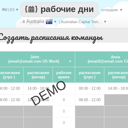
рабочие дни
RU
|
ES
▼
сотрудник
▼
..в Australia
▼
| Australian Capital Territory
▼
Сделай
Создать расписания команды
каждый
John
Anna
(email@email.com US Work)
×
(email2@email.com C
расписания
расписания
рабочее
расписания
расписани
(утро )
(вечер)
время
(утро )
(вечер)
DEMO
8:00 - 12:00
14:00 - 18:00
8
08:00 - 12:00
14:00 - 18:0
8:00 - 12:00
14:00 - 18:00
8
08:00 - 12:00
0
0