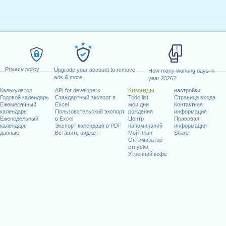
8:00 - 12:00
14:00 - 18:00
8
08:00 - 12:00
14:00 - 18:0
8:00 - 12:00
14:00 - 18:00
8
08:00 - 12:00
0
Privacy policy
Upgrade your account to remove
How many working days in
0
ads & more
year 2026?
Команды
Калькулятор
API for developers
настройки
Годовой календарь
Стандартный экспорт в
Todo list
Страница входа
0
08:00 - 12:00
14:00 - 18:0
Ежемесячный
vacations
vacations
Excel
мои дни
Контактная
календарь
Пользовательский экспорт
рождения
информация
Еженедельный
в Excel
Центр
Правовая
8:00 - 12:00
14:00 - 18:00
8
08:00 - 12:00
14:00 - 18:0
календарь
Экспорт календаря в PDF
напоминаний
информация
данные
Вставить виджет
Мой план
Share
Оптимизатор
отпуска
8:00 - 12:00
14:00 - 18:00
8
holidays
holidays
Утренний кофе
8:00 - 12:00
14:00 - 18:00
8
08:00 - 12:00
14:00 - 18:0
8:00 - 12:00
14:00 - 18:00
8
08:00 - 12:00
0