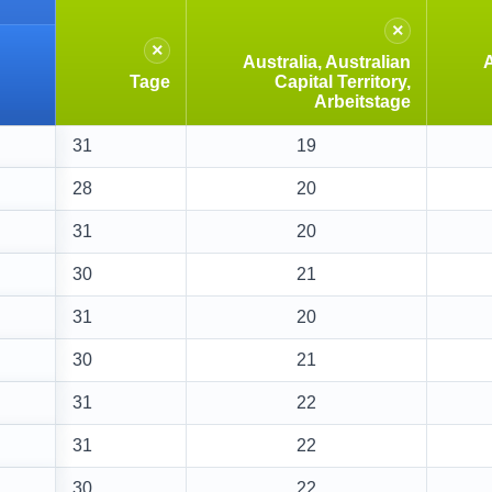
×
×
Australia, Australian
A
Tage
Capital Territory,
Arbeitstage
31
19
28
20
31
20
30
21
31
20
30
21
31
22
31
22
30
22