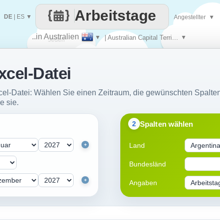
Arbeitstage
DE
|
ES
▼
Angestellter
▼
..in Australien
▼
| Australian Capital Territory
▼
Jeden
xcel-Datei
Tag
xcel-Datei: Wählen Sie einen Zeitraum, die gewünschten Spalten
e sie.
Spalten wählen
2
Land
+
Bundesländ
+
Angaben