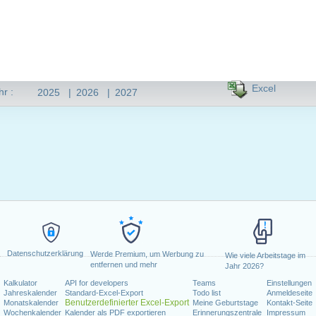
Excel
hr :
2025
|
2026
|
2027
Datenschutzerklärung
Werde Premium, um Werbung zu
Wie viele Arbeitstage im
entfernen und mehr
Jahr 2026?
Kalkulator
API for developers
Teams
Einstellungen
Jahreskalender
Standard-Excel-Export
Todo list
Anmeldeseite
Benutzerdefinierter Excel-Export
Monatskalender
Meine Geburtstage
Kontakt-Seite
Wochenkalender
Kalender als PDF exportieren
Erinnerungszentrale
Impressum