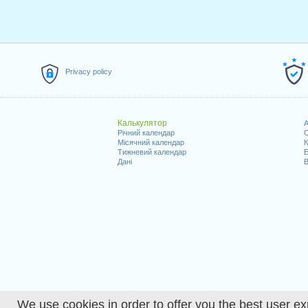
Privacy policy
Калькулятор
A
Річний календар
С
Місячний календар
К
Тижневий календар
Е
Дані
В
We use cookies in order to offer you the best user ex