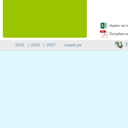
Нужен ли п
Потрібен к
E
2025
|
2026
|
2027
..інший рік