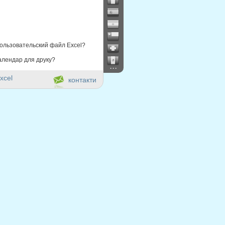
ользовательский файл Excel?
алендар для друку?
...
xcel
контакти